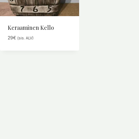
Keraaminen Kello
29
€
(sis. ALV)