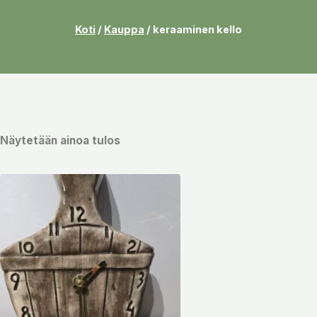
Koti
/
Kauppa
/
keraaminen kello
Näytetään ainoa tulos